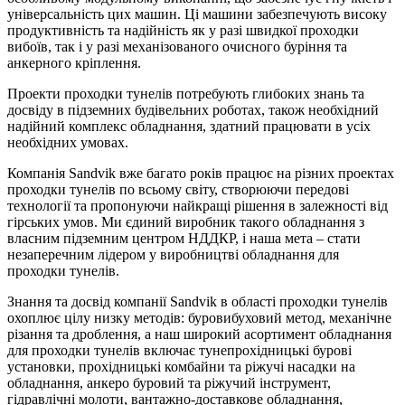
універсальність цих машин. Ці машини забезпечують високу
продуктивність та надійність як у разі швидкої проходки
вибоїв, так і у разі механізованого очисного буріння та
анкерного кріплення.
Проекти проходки тунелів потребують глибоких знань та
досвіду в підземних будівельних роботах, також необхідний
надійний комплекс обладнання, здатний працювати в усіх
необхідних умовах.
Компанія Sandvik вже багато років працює на різних проектах
проходки тунелів по всьому світу, створюючи передові
технології та пропонуючи найкращі рішення в залежності від
гірських умов. Ми єдиний виробник такого обладнання з
власним підземним центром НДДКР, і наша мета – стати
незаперечним лідером у виробництві обладнання для
проходки тунелів.
Знання та досвід компанії Sandvik в області проходки тунелів
охоплює цілу низку методів: буровибуховий метод, механічне
різання та дроблення, а наш широкий асортимент обладнання
для проходки тунелів включає тунепрохідницькі бурові
установки, прохідницькі комбайни та ріжучі насадки на
обладнання, анкеро буровий та ріжучий інструмент,
гідравлічні молоти, вантажно-доставкове обладнання,