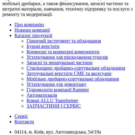
мобільні дробарки, а також фінансування, запасні частини та
витратні матеріали, навчання, технічну підтримку та послуги з
ремонту та модернізації.
Про компанію
Новини компанії
Каталог продукції
Гірничий інструмент та обладнання
Бурові верстати
Конвеєри та конвеєрні компоненти
Устаткування для проходження тунелів
Запасні та зношувальні частини
Стаціонарне дробарно-сортувальне обладнання
Заточувальні верстати СМЕ та аксесуари
Мобільне дробарно-сортувальне обладнання
Устаткування для демонтажу
Гідромолоти компанії Rammer
Автоматизація
Ковші ALLU Transformer
ЗАПЧАСТИНИ І СЕРВІС
Сервіс
Контакти
04114, м. Київ, вул. Автозаводська, 54/19а