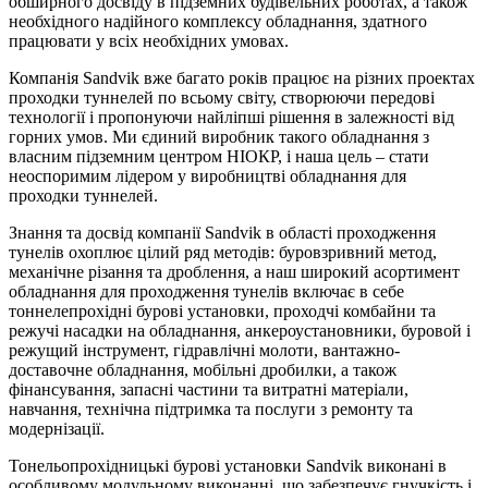
обширного досвіду в підземних будівельних роботах, а також
необхідного надійного комплексу обладнання, здатного
працювати у всіх необхідних умовах.
Компанія Sandvik вже багато років працює на різних проектах
проходки туннелей по всьому світу, створюючи передові
технології і пропонуючи найліпші рішення в залежності від
горних умов. Ми єдиний виробник такого обладнання з
власним підземним центром НІОКР, і наша цель – стати
неоспоримим лідером у виробництві обладнання для
проходки туннелей.
Знання та досвід компанії Sandvik в області проходження
тунелів охоплює цілий ряд методів: буровзривний метод,
механічне різання та дроблення, а наш широкий асортимент
обладнання для проходження тунелів включає в себе
тоннелепрохідні бурові установки, проходчі комбайни та
режучі насадки на обладнання, анкероустановники, буровой і
режущий інструмент, гідравлічні молоти, вантажно-
доставочне обладнання, мобільні дробилки, а також
фінансування, запасні частини та витратні матеріали,
навчання, технічна підтримка та послуги з ремонту та
модернізації.
Тонельопрохідницькі бурові установки Sandvik виконані в
особливому модульному виконанні, що забезпечує гнучкість і