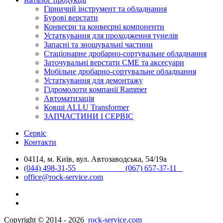
Гірничий інструмент та обладнання
Бурові верстати
Конвеєри та конвеєрні компоненти
Устаткування для проходження тунелів
Запасні та зношувальні частини
Стаціонарне дробарно-сортувальне обладнання
Заточувальні верстати СМЕ та аксесуари
Мобільне дробарно-сортувальне обладнання
Устаткування для демонтажу
Гідромолоти компанії Rammer
Автоматизація
Ковші ALLU Transformer
ЗАПЧАСТИНИ І СЕРВІС
Сервіс
Контакти
04114, м. Київ, вул. Автозаводська, 54/19а
(044) 498-31-55 (067) 657-37-11
office@rock-service.com
Copyright © 2014 - 2026
rock-service.com