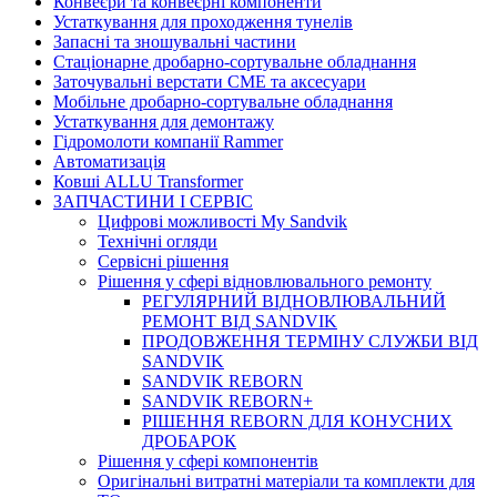
Конвеєри та конвеєрні компоненти
Устаткування для проходження тунелів
Запасні та зношувальні частини
Стаціонарне дробарно-сортувальне обладнання
Заточувальні верстати СМЕ та аксесуари
Мобільне дробарно-сортувальне обладнання
Устаткування для демонтажу
Гідромолоти компанії Rammer
Автоматизація
Ковші ALLU Transformer
ЗАПЧАСТИНИ І СЕРВІС
Цифрові можливості My Sandvik
Технічні огляди
Сервісні рішення
Рішення у сфері відновлювального ремонту
РЕГУЛЯРНИЙ ВІДНОВЛЮВАЛЬНИЙ
РЕМОНТ ВІД SANDVIK
ПРОДОВЖЕННЯ ТЕРМІНУ СЛУЖБИ ВІД
SANDVIK
SANDVIK REBORN
SANDVIK REBORN+
РІШЕННЯ REBORN ДЛЯ КОНУСНИХ
ДРОБАРОК
Рішення у сфері компонентів
Оригінальні витратні матеріали та комплекти для