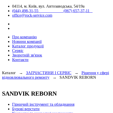
04114, м. Київ, вул. Автозаводська, 54/19а
(044) 498-31-55 (067) 657-37-11
office@rock-service.com
Про компанію
Новини компанії
Каталог продукції
Сервіс
Зворотній зв'язок
Контакти
Каталог →
ЗАПЧАСТИНИ І СЕРВІС
→
Рішення у сфері
відновлювального ремонту
→
SANDVIK REBORN
SANDVIK REBORN
Гірничий інструмент та обладнання
Бурові верстати