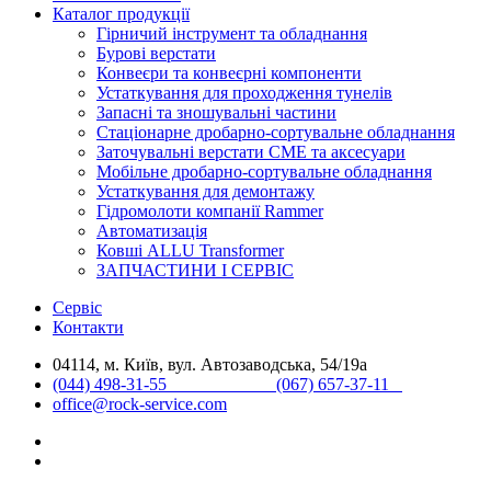
Каталог продукції
Гірничий інструмент та обладнання
Бурові верстати
Конвеєри та конвеєрні компоненти
Устаткування для проходження тунелів
Запасні та зношувальні частини
Стаціонарне дробарно-сортувальне обладнання
Заточувальні верстати СМЕ та аксесуари
Мобільне дробарно-сортувальне обладнання
Устаткування для демонтажу
Гідромолоти компанії Rammer
Автоматизація
Ковші ALLU Transformer
ЗАПЧАСТИНИ І СЕРВІС
Сервіс
Контакти
04114, м. Київ, вул. Автозаводська, 54/19а
(044) 498-31-55 (067) 657-37-11
office@rock-service.com